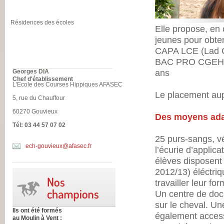
au brevet tout en
cheval.
Résidences des écoles
Elle propose, en 
jeunes pour obten
CAPA LCE (Lad C
BAC PRO CGEH (Co
Georges DIA
ans
Chef d'établissement
L'Ecole des Courses Hippiques AFASEC
Le placement aup
5, rue du Chauffour
60270 Gouvieux
Des moyens ad
Tél: 03 44 57 07 02
25 purs-sangs, v
ech-gouvieux@afasec.fr
l’écurie d’applic
élèves disposent
2012/13) éléctri
travailler leur fo
Un centre de doc
sur le cheval. Un
Ils ont été formés
également access
au Moulin à Vent :