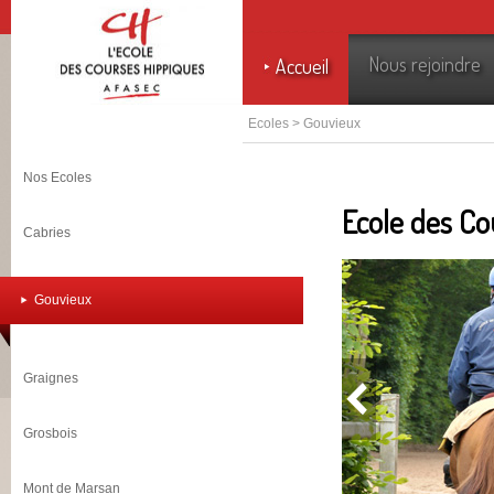
Nous rejoindre
Accueil
Ecoles > Gouvieux
Nos Ecoles
Ecole des Co
Cabries
Les célèbres pist
de l’Ecole des C
Gouvieux
métiers de caval
voyage et de jock
centre d’entraîn
Graignes
Grosbois
Les formations
L’Ecole de Gouvie
Mont de Marsan