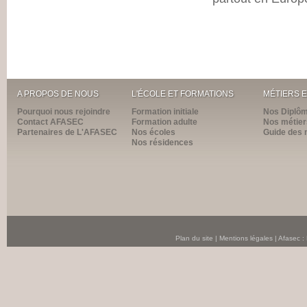
A PROPOS DE NOUS
L'ÉCOLE ET FORMATIONS
MÉTIERS 
Pourquoi nous rejoindre
Formation initiale
Nos Diplô
Contact AFASEC
Formation adulte
Nos métier
Partenaires de L'AFASEC
Nos écoles
Guide des 
Nos résidences
Plan du site
|
Mentions légales
| Afasec :