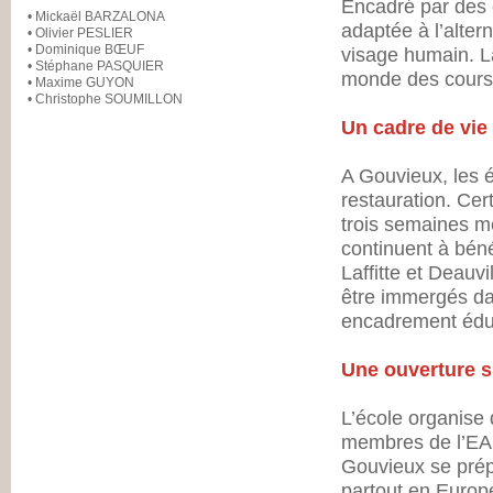
Encadré par des 
• Mickaël BARZALONA
adaptée à l’alter
• Olivier PESLIER
• Dominique BŒUF
visage humain. L
• Stéphane PASQUIER
monde des course
• Maxime GUYON
• Christophe SOUMILLON
Un cadre de vie 
A Gouvieux, les é
restauration. Cer
trois semaines me
continuent à bén
Laffitte et Deauv
être immergés da
encadrement éduc
Une ouverture s
L’école organise
membres de l’EAR
Gouvieux se prép
partout en Europ