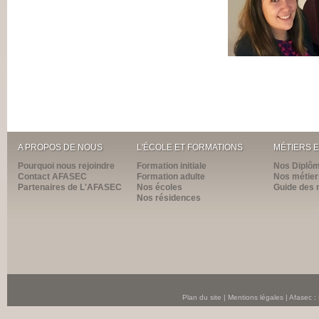
A PROPOS DE NOUS
L'ÉCOLE ET FORMATIONS
MÉTIERS 
Pourquoi nous rejoindre
Formation initiale
Nos Diplô
Contact AFASEC
Formation adulte
Nos métier
Partenaires de L'AFASEC
Nos écoles
Guide des 
Nos résidences
Plan du site
|
Mentions légales
| Afasec :