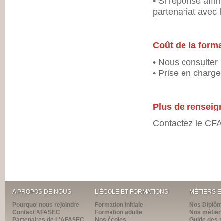
• Si réponse affi
partenariat avec
Coût de la form
• Nous consulter
• Prise en charge
Plus de rensei
Contactez le CFA
A PROPOS DE NOUS
L'ÉCOLE ET FORMATIONS
MÉTIERS 
Pourquoi nous rejoindre
Formation initiale
Nos Diplô
Contact AFASEC
Formation adulte
Nos métier
Partenaires de L'AFASEC
Nos écoles
Guide des 