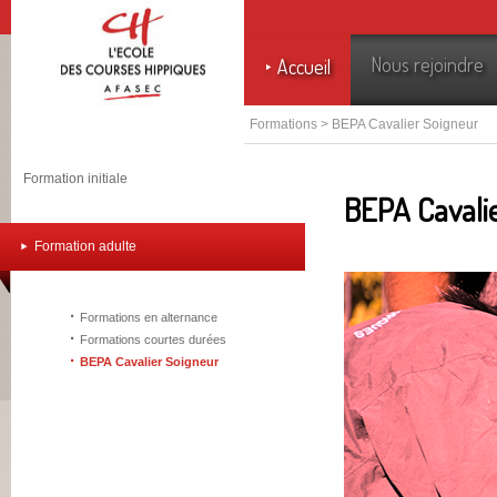
Nous rejoindre
Accueil
Formations > BEPA Cavalier Soigneur
Formation initiale
BEPA Cavali
Formation adulte
·
Formations en alternance
·
Formations courtes durées
·
BEPA Cavalier Soigneur