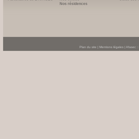
Nos résidences
Plan du site
|
Mentions légales
| Afasec :